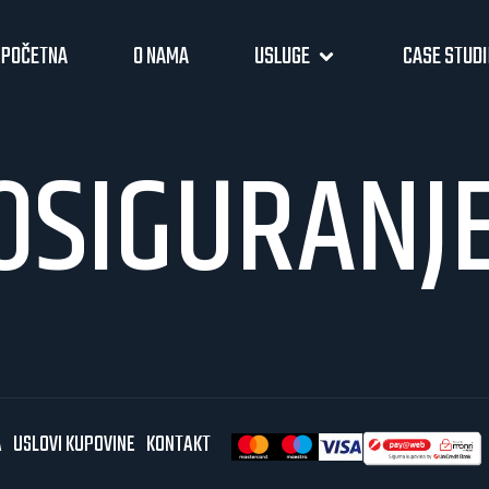
POČETNA
O NAMA
USLUGE
CASE STUD
OSIGURANJ
A
USLOVI KUPOVINE
KONTAKT