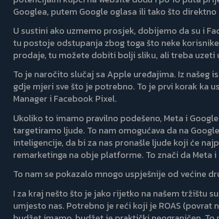
Googlea, putem Google oglasa ili tako što direktno u
U sustini ako uzmemo prosjek, dobijemo da su i Face
tu postoje odstupanja zbog toga što neke korisnike n
prodaje, tu možete dobiti bolji sliku, ali treba uzeti 
To je naročito slučaj sa Apple uređajima. Iz naše
gdje mjeri sve što je potrebno. To je prvi korak ka
Manager i Facebook Pixel.
Ukoliko to imamo pravilno podešeno, Meta i Google 
targetiramo ljude. To nam omogućava da na Googl
inteligencije, da bi za nas pronašle ljude koji će n
remarketinga na obje platforme. To znači da Meta i 
To nam se pokazalo mnogo uspješnije od većine dr
I za kraj nešto što je jako rijetko na našem tržišt
umjesto nas. Potrebno je reći koji je ROAS (povrat n
budžet imamo, budžet je praktički neograničen. To 