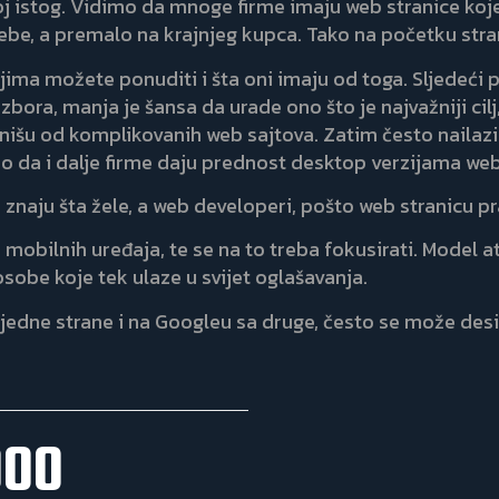
voj istog. Vidimo da mnoge firme imaju web stranice koj
ebe, a premalo na krajnjeg kupca. Tako na početku strani
njima možete ponuditi i šta oni imaju od toga. Sljedeći
izbora, manja je šansa da urade ono što je najvažniji cil
cionišu od komplikovanih web sajtova. Zatim često naila
 da i dalje firme daju prednost desktop verzijama web
znaju šta žele, a web developeri, pošto web stranicu pr
 mobilnih uređaja, te se na to treba fokusirati. Model a
obe koje tek ulaze u svijet oglašavanja.
edne strane i na Googleu sa druge, često se može desiti 
000