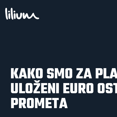
K
A
K
O
S
M
O
Z
A
P
L
U
L
O
Ž
E
N
I
E
U
R
O
O
S
P
R
O
M
E
T
A