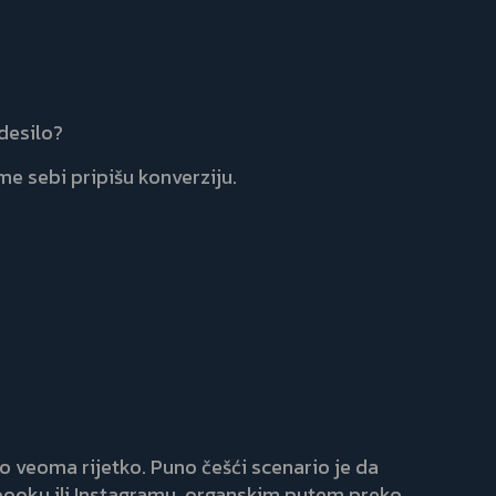
desilo?
me sebi pripišu konverziju.
to veoma rijetko. Puno češći scenario je da
ebooku ili Instagramu, organskim putem preko