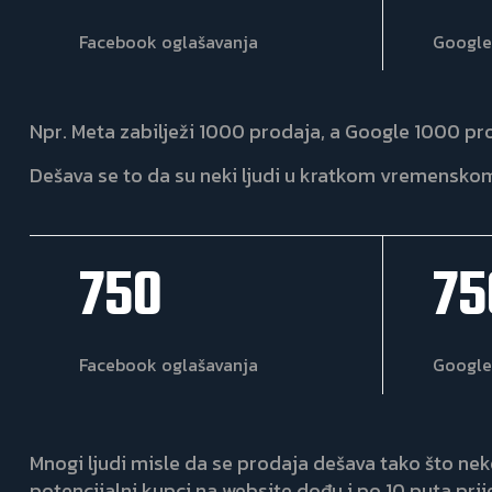
Facebook oglašavanja
Google
Npr. Meta zabilježi 1000 prodaja, a Google 1000 pr
Dešava se to da su neki ljudi u kratkom vremenskom r
750
75
Facebook oglašavanja
Google
Mnogi ljudi misle da se prodaja dešava tako što neko
potencijalni kupci na website dođu i po 10 puta p