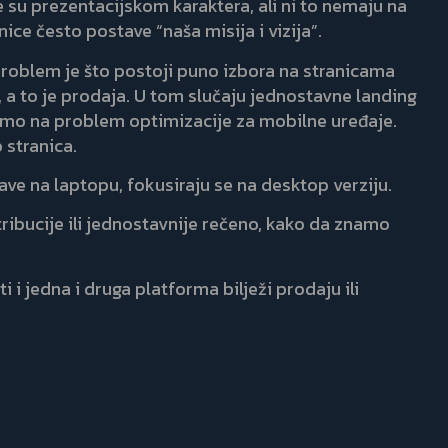
e su prezentacijskom karaktera, ali ni to nemaju na
ce često postave “naša misija i vizija”.
 problem je što postoji puno izbora na stranicama
j, a to je prodaja. U tom slučaju jednostavne landing
zimo na problem optimizacije za mobilne uređaje.
 stranica.
ave na laptopu, fokusiraju se na desktop verziju.
tribucije ili jednostavnije rečeno, kako da znamo
i jedna i druga platforma bilježi prodaju ili