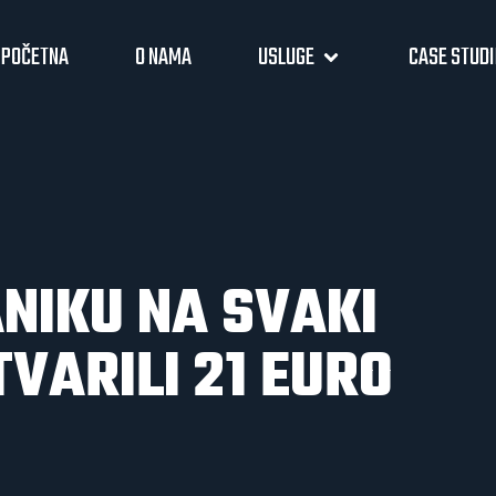
POČETNA
O NAMA
USLUGE
CASE STUD
A
N
I
K
U
N
A
S
V
A
K
I
T
V
A
R
I
L
I
2
1
E
U
R
O