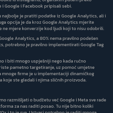
 i Google i Facebook pripisali sebi.
jbolje je pratiti podatke iz Google Analytics, ali i
ruga opcija je da kroz Google Analytics mjerite
ke ne mjere konverzije kod ljudi koji to nisu odobrili.
a Google Analytics, a 80% nema pravilno podešen
ics, potrebno je pravilno implementirati Google Tag
o i biti mnogo uspješniji nego kada ručno
iste pametno targetiranje, uz pomoć umjetne
a za mnoge firme je u implementaciji dinamičkog
oje ste gledali i njima sličnih proizvoda.
amo razmišljati o budžetu već Google i Meta sve rade
forma za nas raditi posao. Tu nije bitno koliki
x i to je sve. Ustvari potrebno je raditi mnoga