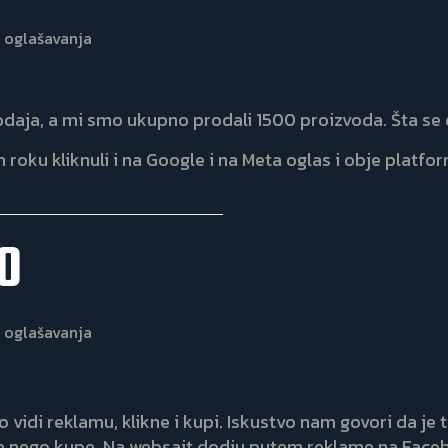
 oglašavanja
odaja, a mi smo ukupno prodali 1500 proizvoda. Šta se 
oku kliknuli i na Google i na Meta oglas i obje platfor
0
 oglašavanja
 vidi reklamu, klikne i kupi. Iskustvo nam govori da je 
rije nego kupe. Na websajt dodju putem reklame na Fac