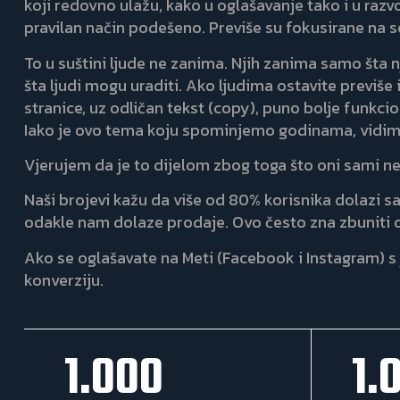
koji redovno ulažu, kako u oglašavanje tako i u raz
pravilan način podešeno. Previše su fokusirane na s
To u suštini ljude ne zanima. Njih zanima samo šta 
šta ljudi mogu uraditi. Ako ljudima ostavite previše 
stranice, uz odličan tekst (copy), puno bolje funk
Iako je ovo tema koju spominjemo godinama, vidimo
Vjerujem da je to dijelom zbog toga što oni sami ne 
Naši brojevi kažu da više od 80% korisnika dolazi sa
odakle nam dolaze prodaje. Ovo često zna zbuniti os
Ako se oglašavate na Meti (Facebook i Instagram) s j
konverziju.
1.000
1.