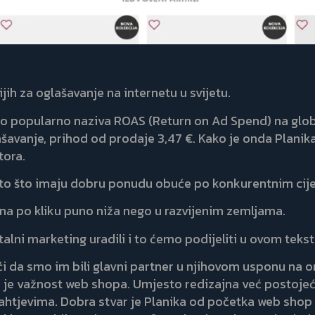
jih za oglašavanje na internetu u svijetu.
 to popularno naziva ROAS (Return on Ad Spend) na glo
lašavanje, prihod od prodaje 3,47 €. Kako je onda Planik
tora.
i to što imaju dobru ponudu obuće po konkurentnim cije
jena po kliku puno niža nego u razvijenim zemljama.
alni marketing uradili i to ćemo podijeliti u ovom tekst
da smo im bili glavni partner u njihovom usponu na onl
ili je važnost web shopa. Umjesto redizajna već postoj
ahtjevima. Dobra stvar je Planika od početka web shop t