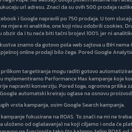
kucaju url adresu. Znaci da su ovih 500 prodaja razlike
book i Google napravili po 750 prodaja. U tom slucaju na
e mjere ni analitike, one koji nisu odobrili cookies. D
u obzir da i tu neće biti tačni brojevi 100% jer ni analiti
g iskustva znamo da gotovo pola web sajtova u BiH nem
 uspješnoj online prodaji bilo čega. Pored Google Analyt
prilikom targetiranja mogu raditi gotovo automatiziran
eu mplementiramo Performance Max kampanje koje kor
ajprije napraviti konverziju. Pored toga, ogromna prilik
Google automatski kreiraju oglase na osnovu proizvoda k
ugih vrsta kampanja, osim Google Search kampanja.
u su kampanje fokusirane na ROAS. To znači na mi ne treb
a uloženo od oglašavanja) na koji ciljamo i onda će plat
naravno ne funcioniše tako što kažemo želim ROAS od 20